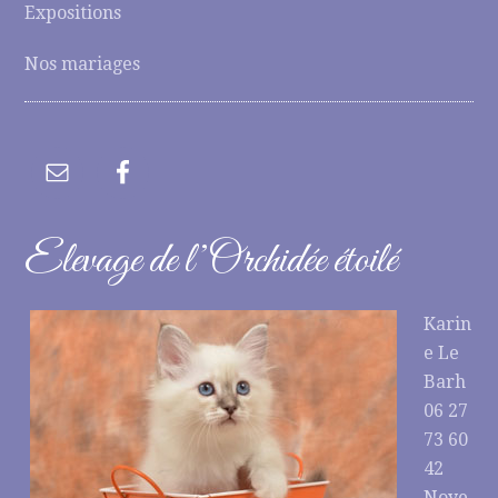
Expositions
Nos mariages
Elevage de l’Orchidée étoilé
Karin
e Le
Barh
06 27
73 60
42
Noye