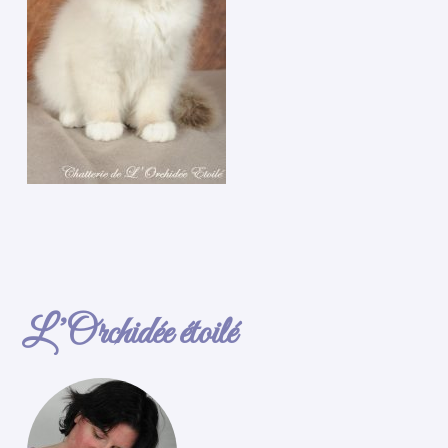
L’Orchidée étoilé