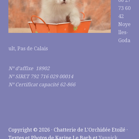
06 27
73 60
42
Noye
lles-
Goda
ult, Pas de Calais
N° d’affixe 18902
N° SIRET 792 716 029 00014
N° Certificat capacité 62-866
Copyright © 2026 · Chatterie de L'Orchidée Etoilé ·
Textes et Photos de Karine Le Barh et
Yannick