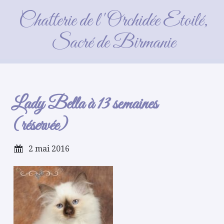
Lady Bella à 13 semaines
Chatterie de l'Orchidée Etoilé,
(réservée)
Sacré de Birmanie
Lady Bella à 13 semaines
(réservée)
2 mai 2016