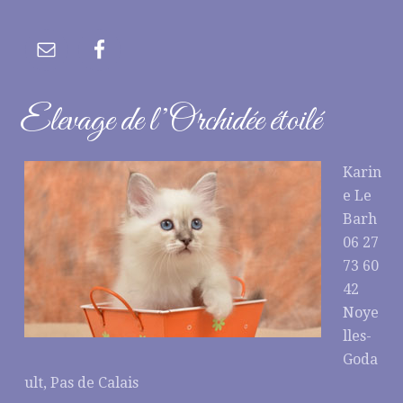
Elevage de l’Orchidée étoilé
Karin
e Le
Barh
06 27
73 60
42
Noye
lles-
Goda
ult, Pas de Calais