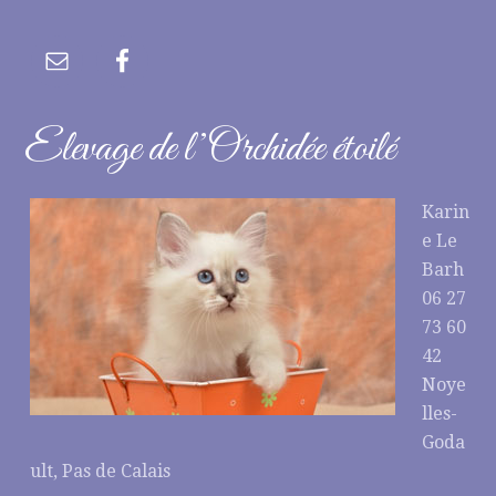
Elevage de l’Orchidée étoilé
Karin
e Le
Barh
06 27
73 60
42
Noye
lles-
Goda
ult, Pas de Calais