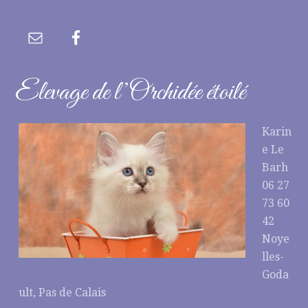
Elevage de l’Orchidée étoilé
Karin
e Le
Barh
06 27
73 60
42
Noye
lles-
Goda
ult, Pas de Calais