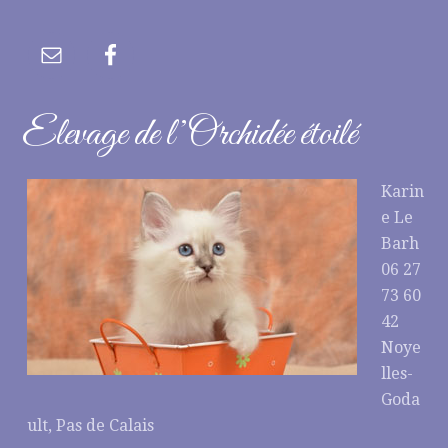
Elevage de l’Orchidée étoilé
Karin
e Le
Barh
06 27
73 60
42
Noye
lles-
Goda
ult, Pas de Calais