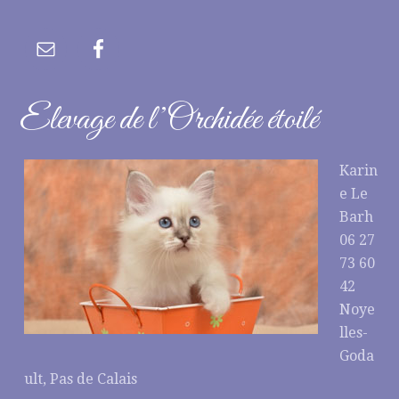
Elevage de l’Orchidée étoilé
Karin
e Le
Barh
06 27
73 60
42
Noye
lles-
Goda
ult, Pas de Calais