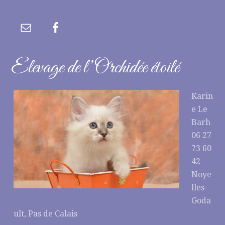
Elevage de l’Orchidée étoilé
Karin
e Le
Barh
06 27
73 60
42
Noye
lles-
Goda
ult, Pas de Calais