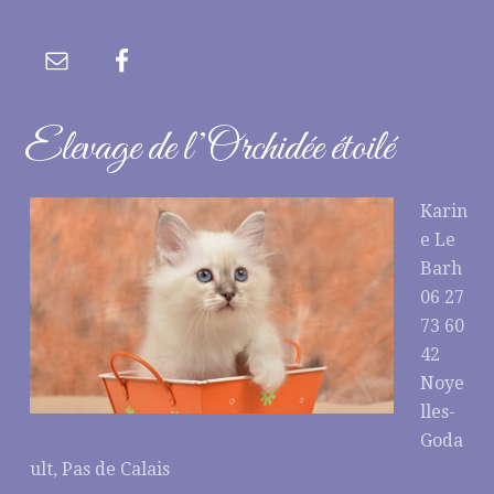
Elevage de l’Orchidée étoilé
Karin
e Le
Barh
06 27
73 60
42
Noye
lles-
Goda
ult, Pas de Calais