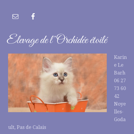
Elevage de l’Orchidée étoilé
Karin
e Le
Barh
06 27
73 60
42
Noye
lles-
Goda
ult, Pas de Calais