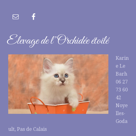
Elevage de l’Orchidée étoilé
Karin
e Le
Barh
06 27
73 60
42
Noye
lles-
Goda
ult, Pas de Calais