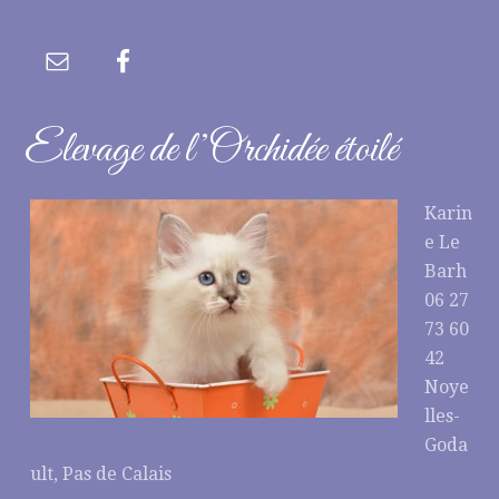
Elevage de l’Orchidée étoilé
Karin
e Le
Barh
06 27
73 60
42
Noye
lles-
Goda
ult, Pas de Calais