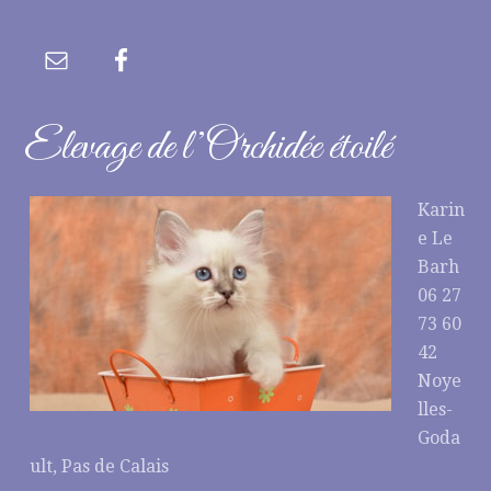
Elevage de l’Orchidée étoilé
Karin
e Le
Barh
06 27
73 60
42
Noye
lles-
Goda
ult, Pas de Calais