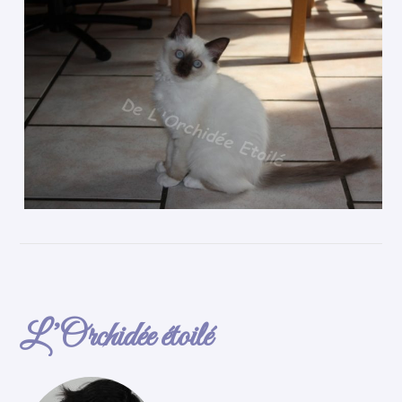
L’Orchidée étoilé