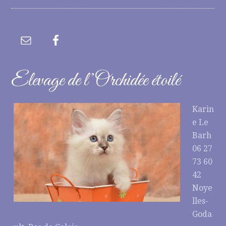
Elevage de l’Orchidée étoilé
Karin
e Le
Barh
06 27
73 60
42
Noye
lles-
Goda