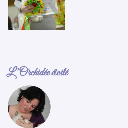
L’Orchidée étoilé