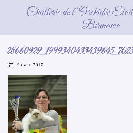
28660929_1999340433439645_702383
Chatterie de l'Orchidée Etoi
Birmanie
28660929_1999340433439645_7023
9 avril 2018