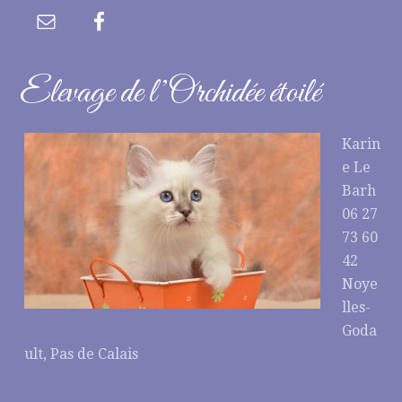
Elevage de l’Orchidée étoilé
Karin
e Le
Barh
06 27
73 60
42
Noye
lles-
Goda
ult, Pas de Calais