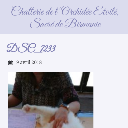
DSC_7233
Chatterie de l'Orchidée Etoilé,
Sacré de Birmanie
DSC_7233
9 avril 2018