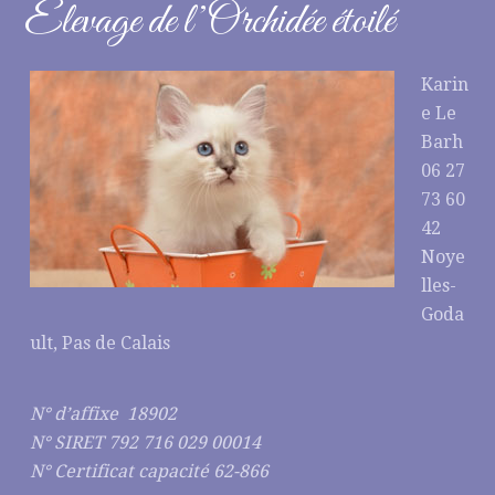
Elevage de l’Orchidée étoilé
Karin
e Le
Barh
06 27
73 60
42
Noye
lles-
Goda
ult, Pas de Calais
N° d’affixe 18902
N° SIRET 792 716 029 00014
N° Certificat capacité 62-866