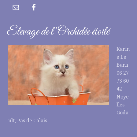
Elevage de l’Orchidée étoilé
Karin
e Le
Barh
06 27
73 60
42
Noye
lles-
Goda
ult, Pas de Calais