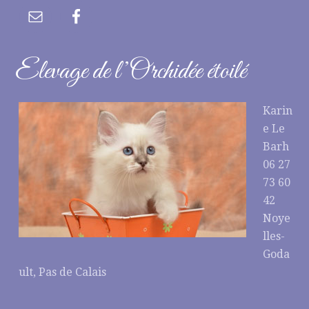
Elevage de l’Orchidée étoilé
Karin
e Le
Barh
06 27
73 60
42
Noye
lles-
Goda
ult, Pas de Calais