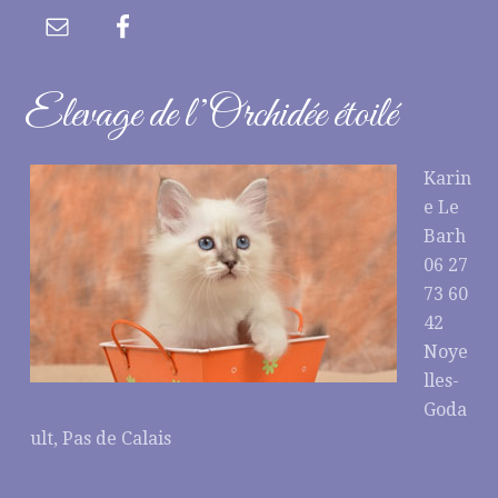
Elevage de l’Orchidée étoilé
Karin
e Le
Barh
06 27
73 60
42
Noye
lles-
Goda
ult, Pas de Calais