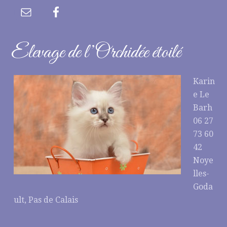
Elevage de l’Orchidée étoilé
Karin
e Le
Barh
06 27
73 60
42
Noye
lles-
Goda
ult, Pas de Calais