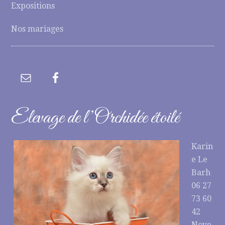
Expositions
Nos mariages
Elevage de l’Orchidée étoilé
Karin
e Le
Barh
06 27
73 60
42
Noye