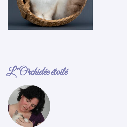
L’Orchidée étoilé