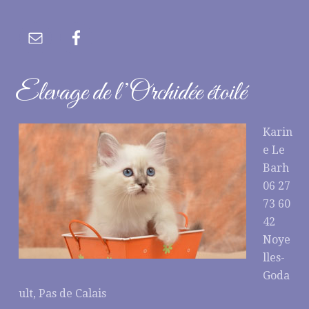
Elevage de l’Orchidée étoilé
Karin
e Le
Barh
06 27
73 60
42
Noye
lles-
Goda
ult, Pas de Calais