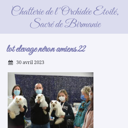
lot elevage néron amiens 22
Chatterie de l'Orchidée Etoilé,
Sacré de Birmanie
lot elevage néron amiens 22
30 avril 2023