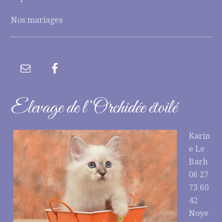
Nos mariages
Elevage de l’Orchidée étoilé
Karin
e Le
Barh
06 27
73 60
42
Noye