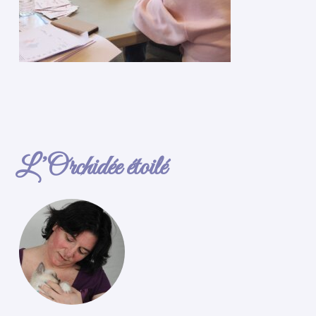
L’Orchidée étoilé