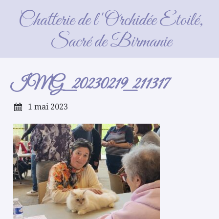
IMG_20230219_211317
Chatterie de l'Orchidée Etoilé,
Sacré de Birmanie
IMG_20230219_211317
1 mai 2023