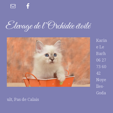
Elevage de l’Orchidée étoilé
Karin
e Le
Barh
06 27
73 60
42
Noye
lles-
Goda
ult, Pas de Calais