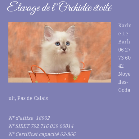
Elevage de l’Orchidée étoilé
Karin
e Le
Barh
06 27
73 60
42
Noye
lles-
Goda
ult, Pas de Calais
N° d’affixe 18902
N° SIRET 792 716 029 00014
N° Certificat capacité 62-866