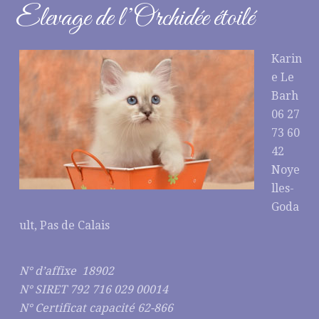
Elevage de l’Orchidée étoilé
Karin
e Le
Barh
06 27
73 60
42
Noye
lles-
Goda
ult, Pas de Calais
N° d’affixe 18902
N° SIRET 792 716 029 00014
N° Certificat capacité 62-866