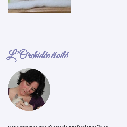
L’Orchidée étoilé