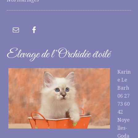
Elevage de l’Orchidée étoilé
Karin
e Le
Barh
06 27
73 60
42
Noye
lles-
Goda