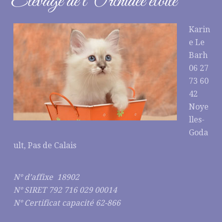
Elevage de l’Orchidée étoilé
Karin
e Le
Barh
06 27
73 60
42
Noye
lles-
Goda
ult, Pas de Calais
N° d’affixe 18902
N° SIRET 792 716 029 00014
N° Certificat capacité 62-866