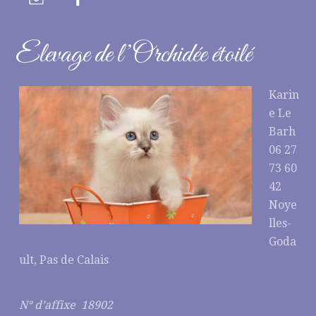
Elevage de l’Orchidée étoilé
Karin
e Le
Barh
06 27
73 60
42
Noye
lles-
Goda
ult, Pas de Calais
N° d’affixe 18902