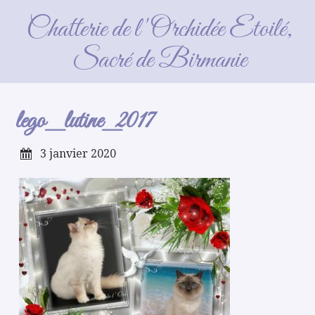
lego_lutine_2017
Chatterie de l'Orchidée Etoilé,
Sacré de Birmanie
lego_lutine_2017
3 janvier 2020