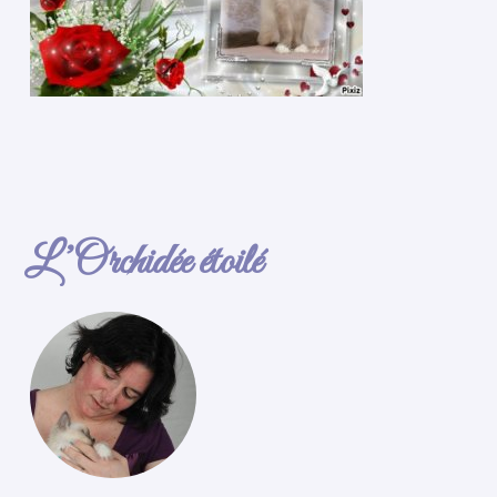
L’Orchidée étoilé