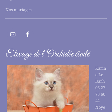
Nos mariages
Elevage de l’Orchidée étoilé
Karin
e Le
Barh
06 27
73 60
42
Noye