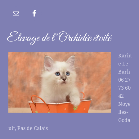
Elevage de l’Orchidée étoilé
Karin
e Le
Barh
06 27
73 60
42
Noye
lles-
Goda
ult, Pas de Calais