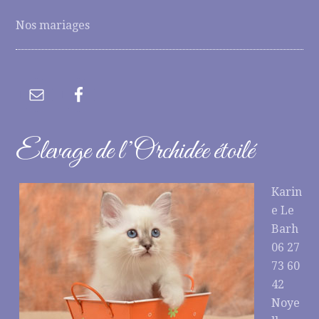
Nos mariages
Elevage de l’Orchidée étoilé
Karin
e Le
Barh
06 27
73 60
42
Noye