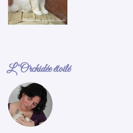
L’Orchidée étoilé