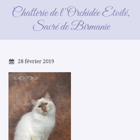
Néron_2018_10_07
Chatterie de l'Orchidée Etoilé,
(25)_GF
Sacré de Birmanie
28 février 2019