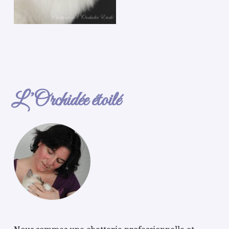
L’Orchidée étoilé