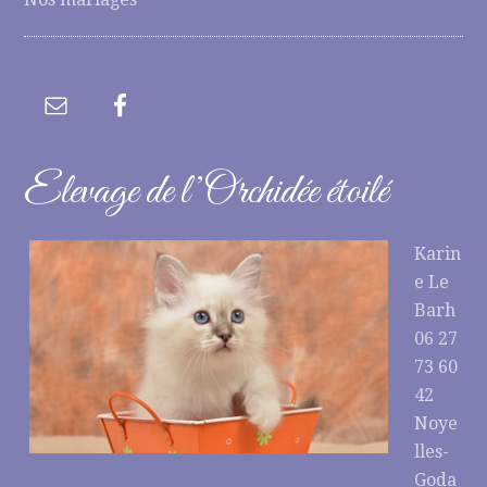
Elevage de l’Orchidée étoilé
Karin
e Le
Barh
06 27
73 60
42
Noye
lles-
Goda