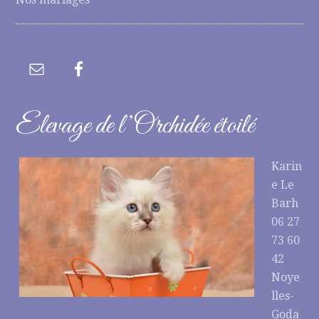
Elevage de l’Orchidée étoilé
Karin
e Le
Barh
06 27
73 60
42
Noye
lles-
Goda