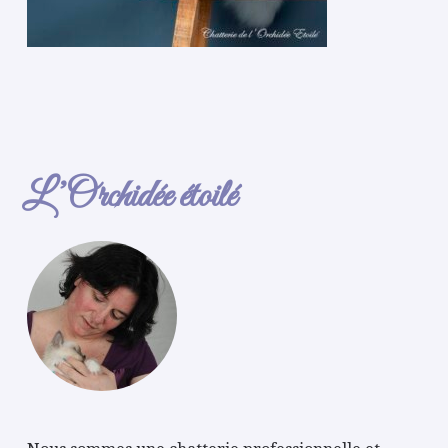
L’Orchidée étoilé