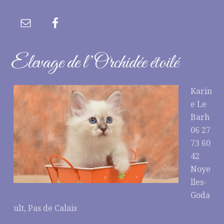
Elevage de l’Orchidée étoilé
Karin
e Le
Barh
06 27
73 60
42
Noye
lles-
Goda
ult, Pas de Calais