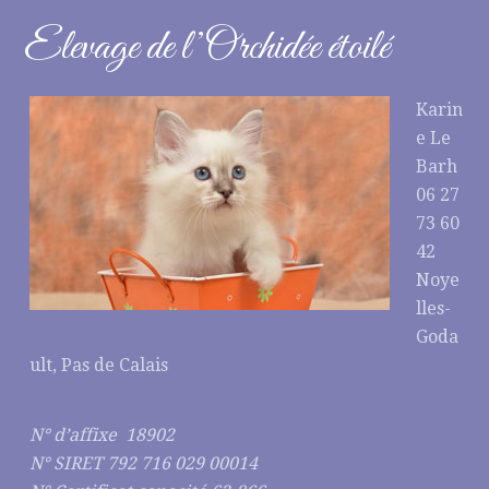
Elevage de l’Orchidée étoilé
Karin
e Le
Barh
06 27
73 60
42
Noye
lles-
Goda
ult, Pas de Calais
N° d’affixe 18902
N° SIRET 792 716 029 00014