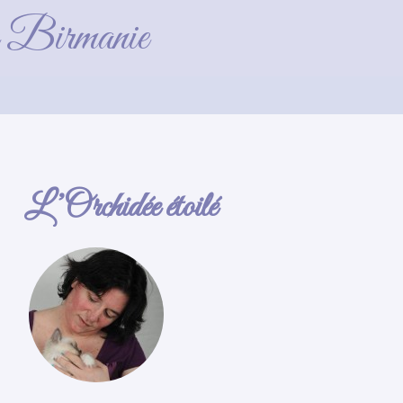
)
de Birmanie
L’Orchidée étoilé