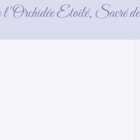
Jaina_2015_04_12 (3
e l'Orchidée Etoilé, Sacré 