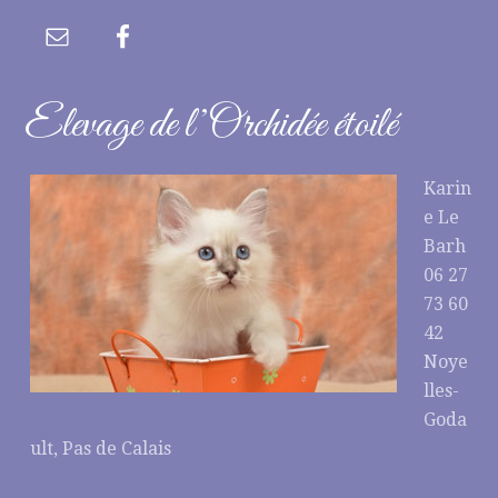
Elevage de l’Orchidée étoilé
Karin
e Le
Barh
06 27
73 60
42
Noye
lles-
Goda
ult, Pas de Calais