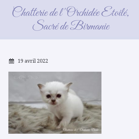
Rose_clair_2021_07_03
Chatterie de l'Orchidée Etoilé,
(2)_GF
Sacré de Birmanie
19 avril 2022