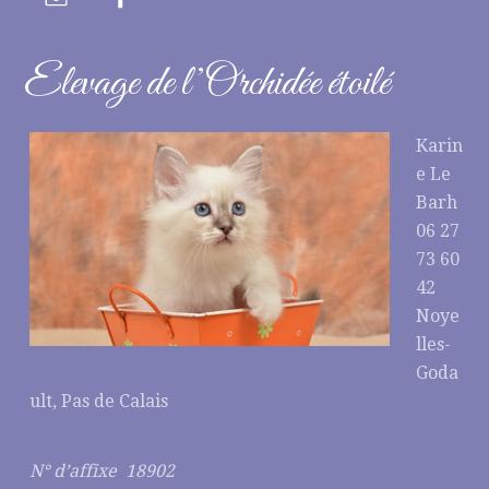
Elevage de l’Orchidée étoilé
Karin
e Le
Barh
06 27
73 60
42
Noye
lles-
Goda
ult, Pas de Calais
N° d’affixe 18902