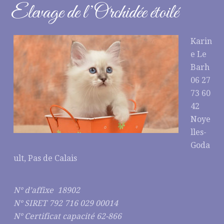
Elevage de l’Orchidée étoilé
Karin
e Le
Barh
06 27
73 60
42
Noye
lles-
Goda
ult, Pas de Calais
N° d’affixe 18902
N° SIRET 792 716 029 00014
N° Certificat capacité 62-866