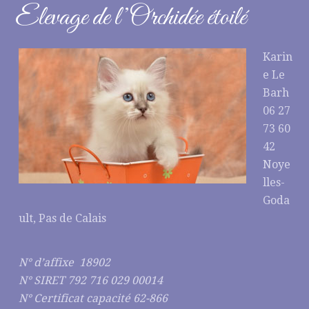
Elevage de l’Orchidée étoilé
Karin
e Le
Barh
06 27
73 60
42
Noye
lles-
Goda
ult, Pas de Calais
N° d’affixe 18902
N° SIRET 792 716 029 00014
N° Certificat capacité 62-866