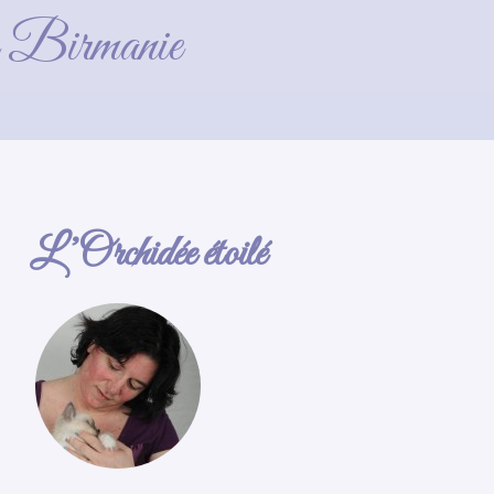
de Birmanie
L’Orchidée étoilé