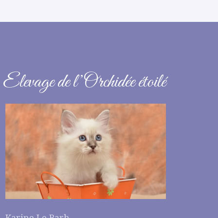
Elevage de l’Orchidée étoilé
Karine Le Barh