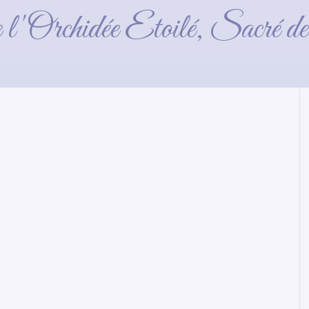
Frimousse
e l'Orchidée Etoilé, Sacré 