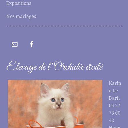
Expositions
Nos mariages
Elevage de l’Orchidée étoilé
Karin
e Le
Barh
06 27
73 60
42
Noye