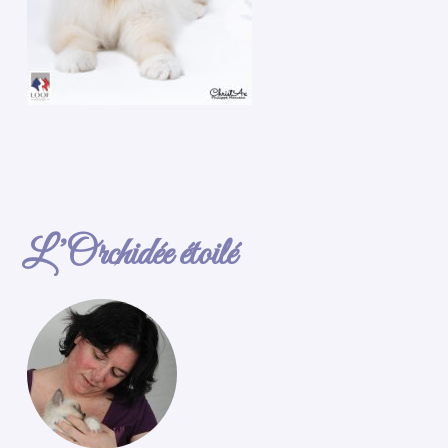
L’Orchidée étoilé